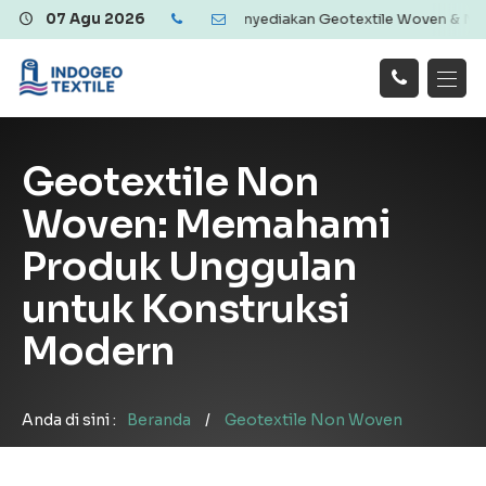
litas dan Ekonomis | Menyediakan Geotextile Woven & Non Woven, Ge
07 Agu 2026
Hubungi
Beranda
Produk
Artikel
Kami
Tentang Kami
Galeri
Geotextile Non
Layanan
!
Woven: Memahami
Produk Unggulan
untuk Konstruksi
Modern
Anda di sini :
Beranda
/
Geotextile Non Woven