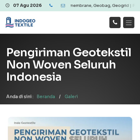
Woven & Non Woven, Geomembrane, Geobag, Geogrid | Produk Bergaran
07 Agu 2026
Hubungi
Beranda
Produk
Artikel
Kami
Tentang Kami
Galeri
Pengiriman Geotekstil
Layanan
!
Non Woven Seluruh
Indonesia
Anda di sini :
Beranda
/
Galeri