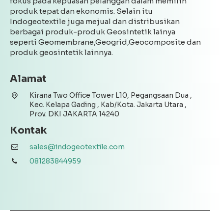
fokus pada kepuasan pelanggan dalam memilih
produk tepat dan ekonomis. Selain itu
Indogeotextile juga mejual dan distribusikan
berbagai produk-produk Geosintetik lainya
seperti Geomembrane,Geogrid,Geocomposite dan
produk geosintetik lainnya.
Alamat
Kirana Two Office Tower L10, Pegangsaan Dua ,
Kec. Kelapa Gading , Kab/Kota. Jakarta Utara ,
Prov. DKI JAKARTA 14240
Kontak
sales@indogeotextile.com
081283844959