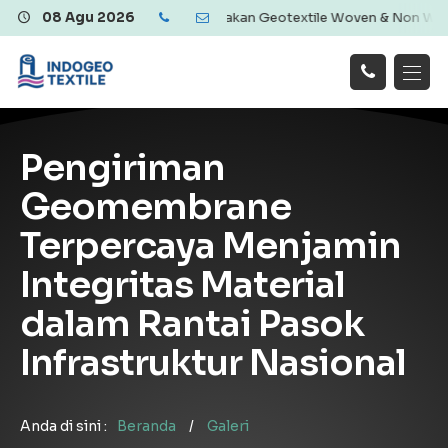
dan Ekonomis | Menyediakan Geotextile Woven & Non Woven, Geomembr
08 Agu 2026
Hubungi
Beranda
Produk
Artikel
Kami
Tentang Kami
Galeri
Pengiriman
Layanan
!
Geomembrane
Terpercaya Menjamin
Integritas Material
dalam Rantai Pasok
Infrastruktur Nasional
Anda di sini :
Beranda
/
Galeri