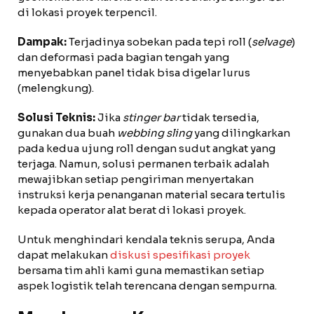
di lokasi proyek terpencil.
Dampak:
Terjadinya sobekan pada tepi roll (
selvage
)
dan deformasi pada bagian tengah yang
menyebabkan panel tidak bisa digelar lurus
(melengkung).
Solusi Teknis:
Jika
stinger bar
tidak tersedia,
gunakan dua buah
webbing sling
yang dilingkarkan
pada kedua ujung roll dengan sudut angkat yang
terjaga. Namun, solusi permanen terbaik adalah
mewajibkan setiap pengiriman menyertakan
instruksi kerja penanganan material secara tertulis
kepada operator alat berat di lokasi proyek.
Untuk menghindari kendala teknis serupa, Anda
dapat melakukan
diskusi spesifikasi proyek
bersama tim ahli kami guna memastikan setiap
aspek logistik telah terencana dengan sempurna.