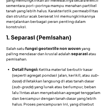
yang memungkinkan air melewatinya secara efektif
sementara pori-porinya mampu menahan partikel
tanah yang lebih halus. Karakteristik permeabilitas
dan struktur acak berserat ini memungkinkannya
menjalankan berbagai peran penting dalam
konstruksi.
1. Separasi (Pemisahan)
Salah satu
fungsi geotextile non woven
yang
paling mendasar dan krusial adalah
separasi
atau
pemisahan.
Detail Fungsi:
Ketika material berbutir kasar
(seperti agregat pondasi jalan, kerikil, atau
sub-
base
) diletakkan langsung di atas tanah dasar
(
sub-grade
) yang lunak atau berlumpur, beban
lalu lintas akan menyebabkan agregat tenggelam
dan bercampur dengan tanah dasar yang lebih
halus. Proses pencampuran ini, yang disebut