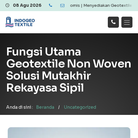
extile Berkualitas dan Ekonomis | Menyediakan Geotextile Woven & 
08 Agu 2026
Hubungi
Beranda
Produk
Artikel
Kami
Tentang Kami
Galeri
Fungsi Utama
Layanan
!
Geotextile Non Woven
Solusi Mutakhir
Rekayasa Sipil
Anda di sini :
Beranda
/
Uncategorized