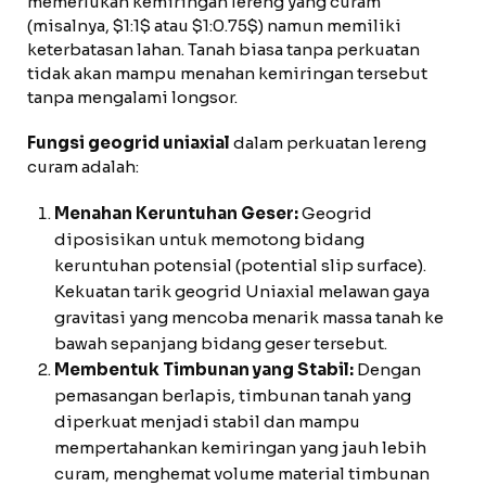
memerlukan kemiringan lereng yang curam
(misalnya, $1:1$ atau $1:0.75$) namun memiliki
keterbatasan lahan. Tanah biasa tanpa perkuatan
tidak akan mampu menahan kemiringan tersebut
tanpa mengalami longsor.
Fungsi geogrid uniaxial
dalam perkuatan lereng
curam adalah:
Menahan Keruntuhan Geser:
Geogrid
diposisikan untuk memotong bidang
keruntuhan potensial (potential slip surface).
Kekuatan tarik geogrid Uniaxial melawan gaya
gravitasi yang mencoba menarik massa tanah ke
bawah sepanjang bidang geser tersebut.
Membentuk Timbunan yang Stabil:
Dengan
pemasangan berlapis, timbunan tanah yang
diperkuat menjadi stabil dan mampu
mempertahankan kemiringan yang jauh lebih
curam, menghemat volume material timbunan