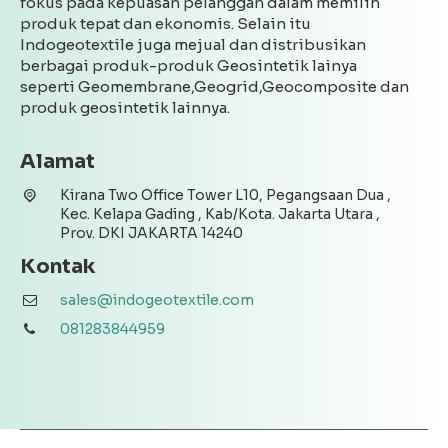
fokus pada kepuasan pelanggan dalam memilih
produk tepat dan ekonomis. Selain itu
Indogeotextile juga mejual dan distribusikan
berbagai produk-produk Geosintetik lainya
seperti Geomembrane,Geogrid,Geocomposite dan
produk geosintetik lainnya.
Alamat
Kirana Two Office Tower L10, Pegangsaan Dua ,
Kec. Kelapa Gading , Kab/Kota. Jakarta Utara ,
Prov. DKI JAKARTA 14240
Kontak
sales@indogeotextile.com
081283844959