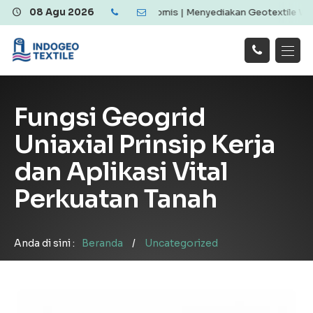
xtile Berkualitas dan Ekonomis | Menyediakan Geotextile Woven & N
08 Agu 2026
Hubungi
Beranda
Produk
Artikel
Kami
Tentang Kami
Galeri
Fungsi Geogrid
Layanan
!
Uniaxial Prinsip Kerja
dan Aplikasi Vital
Perkuatan Tanah
Anda di sini :
Beranda
/
Uncategorized