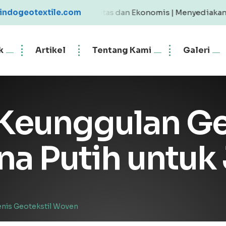
tile Berkualitas dan Ekonomis | Menyediakan Geotextile 
indogeotextile.com
k
Artikel
Tentang Kami
Galeri
 Keunggulan Ge
a Putih untuk 
enis Geotekstil Woven