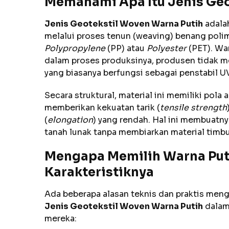
Memahami Apa Itu Jenis Geo
Jenis Geotekstil Woven Warna Putih
adalah
melalui proses tenun (weaving) benang poli
Polypropylene
(PP) atau
Polyester
(PET). Wa
dalam proses produksinya, produsen tidak 
yang biasanya berfungsi sebagai penstabil UV
Secara struktural, material ini memiliki pola
memberikan kekuatan tarik (
tensile strength
(
elongation
) yang rendah. Hal ini membuatny
tanah lunak tanpa membiarkan material timb
Mengapa Memilih Warna Put
Karakteristiknya
Ada beberapa alasan teknis dan praktis men
Jenis Geotekstil Woven Warna Putih
dalam
mereka: