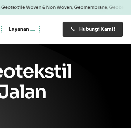
Woven & Non Woven, Geomembrane, Geobag, Geogrid | Produk
Layanan
Hubungi Kami !
otekstil
Jalan