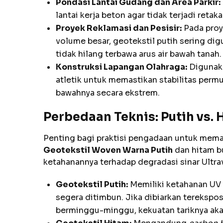
Pondasi Lantai Gudang dan Area Parkir:
lantai kerja beton agar tidak terjadi reta
Proyek Reklamasi dan Pesisir:
Pada proy
volume besar, geotekstil putih sering dig
tidak hilang terbawa arus air bawah tanah.
Konstruksi Lapangan Olahraga:
Digunaka
atletik untuk memastikan stabilitas perm
bawahnya secara ekstrem.
Perbedaan Teknis: Putih vs. 
Penting bagi praktisi pengadaan untuk mem
Geotekstil Woven Warna Putih
dan hitam b
ketahanannya terhadap degradasi sinar Ultrav
Geotekstil Putih:
Memiliki ketahanan UV y
segera ditimbun. Jika dibiarkan terekspo
berminggu-minggu, kekuatan tariknya aka