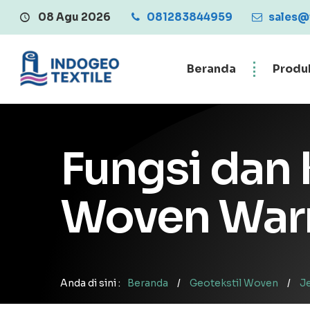
08 Agu 2026
081283844959
Central Penjualan Geotex
sales@
Beranda
Produ
Fungsi dan
Woven Warn
Anda di sini :
Beranda
/
Geotekstil Woven
/
J