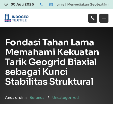
xtile Berkualitas dan Ekonomis | Menyediakan Geotextile Woven & N
08 Agu 2026
Hubungi
Beranda
Produk
Artikel
Kami
Tentang Kami
Galeri
Fondasi Tahan Lama
Layanan
!
Memahami Kekuatan
Tarik Geogrid Biaxial
sebagai Kunci
Stabilitas Struktural
Anda di sini :
Beranda
/
Uncategorized