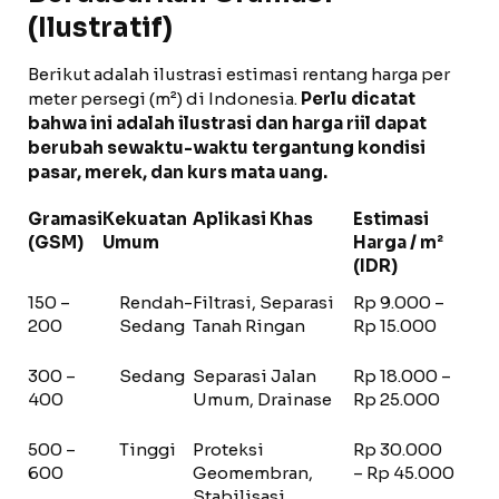
(Ilustratif)
Berikut adalah ilustrasi estimasi rentang harga per
meter persegi (m²) di Indonesia.
Perlu dicatat
bahwa ini adalah ilustrasi dan harga riil dapat
berubah sewaktu-waktu tergantung kondisi
pasar, merek, dan kurs mata uang.
Gramasi
Kekuatan
Aplikasi Khas
Estimasi
(GSM)
Umum
Harga / m²
(IDR)
150 –
Rendah-
Filtrasi, Separasi
Rp 9.000 –
200
Sedang
Tanah Ringan
Rp 15.000
300 –
Sedang
Separasi Jalan
Rp 18.000 –
400
Umum, Drainase
Rp 25.000
500 –
Tinggi
Proteksi
Rp 30.000
600
Geomembran,
– Rp 45.000
Stabilisasi