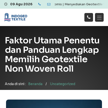
tile Berkualitas dan Ekonomis | Menyediakan Geotextile Woven & No
09 Agu 2026
Hubungi
Beranda
Produk
Artikel
Kami
Tentang Kami
Galeri
Faktor Utama Penentu
Layanan
!
dan Panduan Lengkap
Memilih Geotextile
Non Woven Roll
Anda di sini :
Beranda
/
Uncategorized