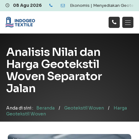
Geotextile Berkualitas dan Ekonomis | Menyediakan Geotextile Wove
08 Agu 2026
Hubungi
Beranda
Produk
Artikel
Kami
Tentang Kami
Galeri
Analisis Nilai dan
Layanan
!
Harga Geotekstil
Woven Separator
Jalan
Anda di sini :
Beranda
/
Geotekstil Woven
/
Harga
Geotekstil Woven