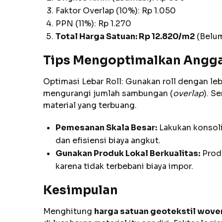
Faktor Overlap (10%): Rp 1.050
PPN (11%): Rp 1.270
Total Harga Satuan: Rp 12.820/m2
(Belum
Tips Mengoptimalkan Angga
Optimasi Lebar Roll: Gunakan roll dengan leb
mengurangi jumlah sambungan (
overlap
). S
material yang terbuang.
Pemesanan Skala Besar:
Lakukan konsoli
dan efisiensi biaya angkut.
Gunakan Produk Lokal Berkualitas:
Produ
karena tidak terbebani biaya impor.
Kesimpulan
Menghitung
harga satuan geotekstil wove