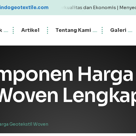
textile Berkualitas dan Ekonomis | Menyediakan Geotextil
indogeotextile.com
k
Artikel
Tentang Kami
Galeri
omponen Harga
 Woven Lengka
arga Geotekstil Woven