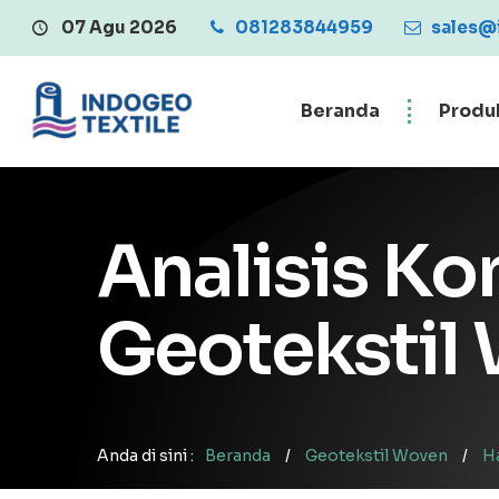
07 Agu 2026
081283844959
Central Penjualan Geo
sales@
Beranda
Produ
Analisis K
Geotekstil
Anda di sini :
Beranda
/
Geotekstil Woven
/
H