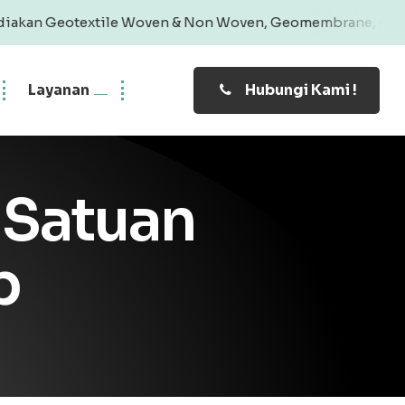
e Woven & Non Woven, Geomembrane, Geobag, Geogrid | Prod
Layanan
Hubungi Kami !
 Satuan
p