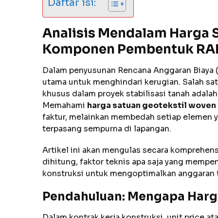
Daftar isi:
Analisis Mendalam Harga 
Komponen Pembentuk RAB d
Dalam penyusunan Rencana Anggaran Biaya (RA
utama untuk menghindari kerugian. Salah sa
khusus dalam proyek stabilisasi tanah adal
Memahami
harga satuan geotekstil woven
faktur, melainkan membedah setiap elemen y
terpasang sempurna di lapangan.
Artikel ini akan mengulas secara komprehen
dihitung, faktor teknis apa saja yang mempen
konstruksi untuk mengoptimalkan anggaran 
Pendahuluan: Mengapa Harga
Dalam kontrak kerja konstruksi, unit price a