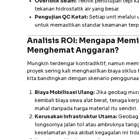
Overlock Seam:
Teknik penutupan tepi k
tekanan hidrostatik air yang besar.
Pengujian QC Ketat:
Setiap unit melalui 
untuk memastikan standar keamanan terp
Analisis ROI: Mengapa Memi
Menghemat Anggaran?
Mungkin terdengar kontradiktif, namun mem
proyek sering kali menghasilkan biaya siklus 
kita bandingkan dengan skenario penggunaa
Biaya Mobilisasi Ulang:
Jika geobag mura
kembali biaya sewa alat berat, tenaga kerja
mahal daripada harga material itu sendiri.
Kerusakan Infrastruktur Utama:
Geobag 
longsornya jalan tol atau ambruknya tanggu
keselamatan jiwa akibat kegagalan ini tid