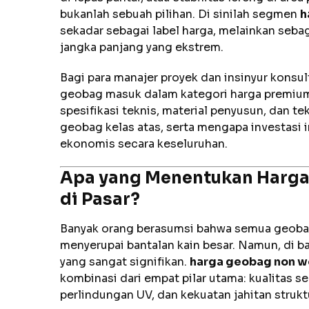
bukanlah sebuah pilihan. Di sinilah segmen
h
sekadar sebagai label harga, melainkan seba
jangka panjang yang ekstrem.
Bagi para manajer proyek dan insinyur kons
geobag masuk dalam kategori harga premium 
spesifikasi teknis, material penyusun, dan t
geobag kelas atas, serta mengapa investasi in
ekonomis secara keseluruhan.
Apa yang Menentukan Harg
di Pasar?
Banyak orang berasumsi bahwa semua geobag
menyerupai bantalan kain besar. Namun, di b
yang sangat signifikan.
harga geobag non w
kombinasi dari empat pilar utama: kualitas s
perlindungan UV, dan kekuatan jahitan struktu