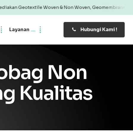
xtile Woven & Non Woven, Geomembrane, Geobag, Geogrid | 
Layanan
Hubungi Kami !
eobag Non
g Kualitas