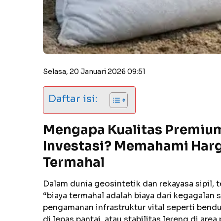
Selasa, 20 Januari 2026 09:51
Daftar isi:
Mengapa Kualitas Premiu
Investasi? Memahami Har
Termahal
Dalam dunia geosintetik dan rekayasa sipil
“biaya termahal adalah biaya dari kegagalan s
pengamanan infrastruktur vital seperti ben
di lepas pantai, atau stabilitas lereng di a