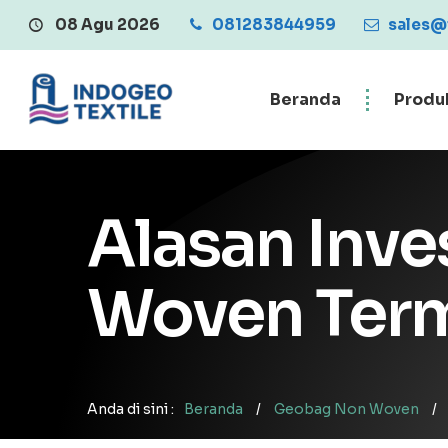
08 Agu 2026
081283844959
Central Penjualan
sales@
Beranda
Produ
Alasan Inv
Woven Term
Anda di sini :
Beranda
/
Geobag Non Woven
/