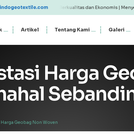
 Geotextile Berkualitas dan Ekonomis | Menyediakan Geote
indogeotextile.com
k
Artikel
Tentang Kami
Galeri
estasi Harga G
ahal Sebandin
Harga Geobag Non Woven